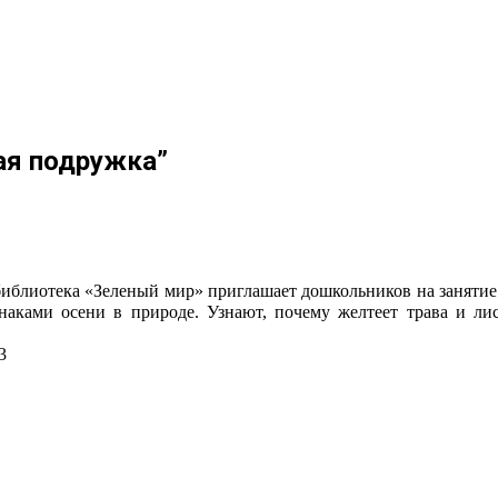
ая подружка”
иблиотека «Зеленый мир» приглашает дошкольников на занятие
наками осени в природе. Узнают, почему желтеет трава и лис
: ул. Пряженникова, 33
46-38