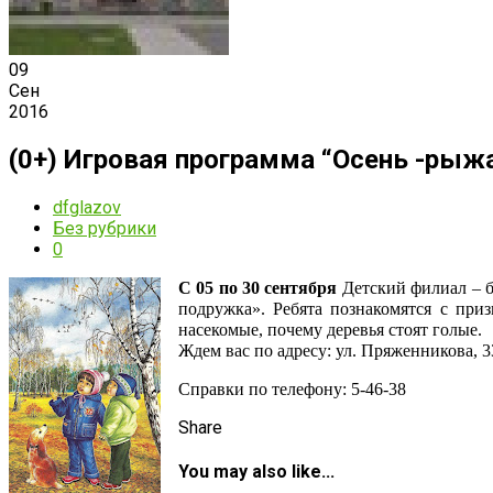
09
Сен
2016
(0+) Игровая программа “Осень -рыж
dfglazov
Без рубрики
0
С 05 по 30 сентября
Детский филиал – б
подружка». Ребята познакомятся с приз
насекомые, почему деревья стоят голые.
Ждем вас по адресу
Справки по телефону: 5-
Share
You may also like...