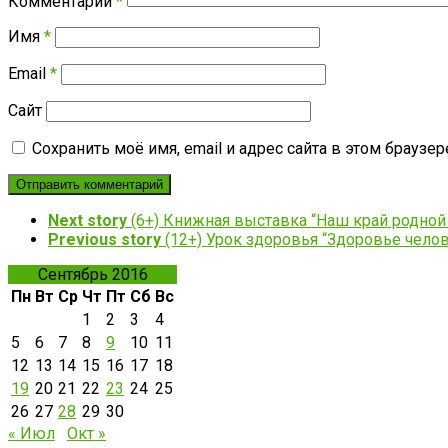
Комментарий
*
Имя
*
Email
*
Сайт
Сохранить моё имя, email и адрес сайта в этом брауз
Next story
(6+) Книжная выставка “Наш край родной 
Previous story
(12+) Урок здоровья “Здоровье челов
Сентябрь 2016
Пн
Вт
Ср
Чт
Пт
Сб
Вс
1
2
3
4
5
6
7
8
9
10
11
12
13
14
15
16
17
18
19
20
21
22
23
24
25
26
27
28
29
30
« Июл
Окт »