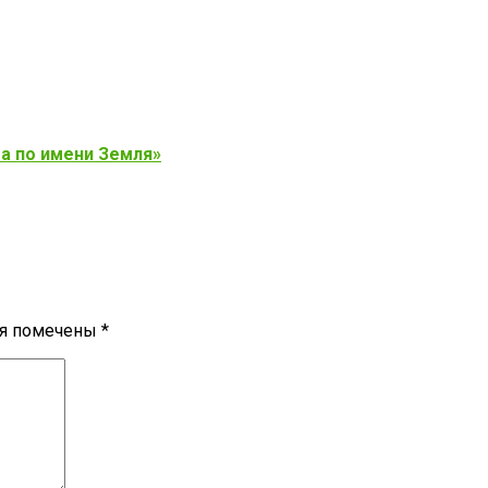
та по имени Земля»
ля помечены
*