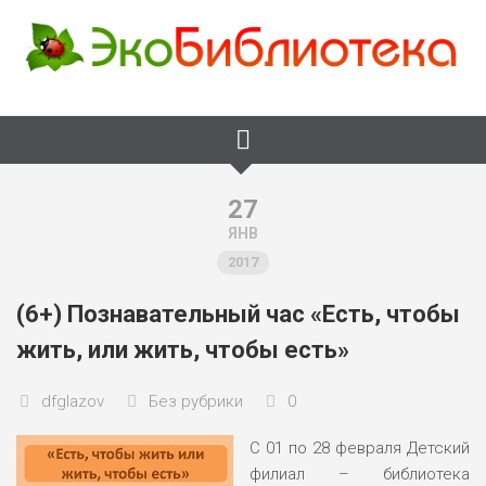
Skip
to
content
27
ЯНВ
2017
(6+) Познавательный час «Есть, чтобы
жить, или жить, чтобы есть»
dfglazov
Без рубрики
0
С 01 по 28 февраля Детский
филиал – библиотека