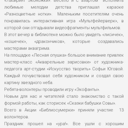
«Лабиринт Эконожки». Весело и с азартом исполнить
любимые мелодии детства приглашал караоке
«Разноцветные нотки». Маленьким посетителям очень
понравилась интерактивная игра «Мультфейерверк», в
которой они отгадывали видеофрагменты мультфильмов.
В этот вечер в библиотеке можно было увидеть «лисичек»,
«кошечек», «дракончиков», которые создавались
мастерами аквагрима.
На площадке «Лесная опушка» большое внимание привлек
мастер-класс «Акварельные зарисовки» от художника-
педагога арт-студии «Искусство творить» Софьи Юговой.
Каждый почувствовал себя художником и создал свою
картину звездного неба.
Ребята-волонтеры проводили игру «Экофанты».
Новым для нас и читателей стало знакомство с такой
формой работы, как сторисек «Сказки бабушки Совы».
Всего в Акции «Библиосумерки» приняли участие 13
волонтеров.
Праздник прошел на «ура!». Все ушли с хорошим