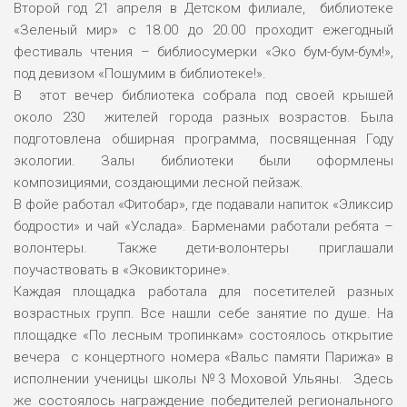
Второй год 21 апреля в Детском филиале, библиотеке
«Зеленый мир» с 18.00 до 20.00 проходит ежегодный
фестиваль чтения – библиосумерки «Эко бум-бум-бум!»,
под девизом «Пошумим в библиотеке!».
В этот вечер библиотека собрала под своей крышей
около 230 жителей города разных возрастов. Была
подготовлена обширная программа, посвященная Году
экологии. Залы библиотеки были оформлены
композициями, создающими лесной пейзаж.
В фойе работал «Фитобар», где подавали напиток «Эликсир
бодрости» и чай «Услада». Барменами работали ребята –
волонтеры. Также дети-волонтеры приглашали
поучаствовать в «Эковикторине».
Каждая площадка работала для посетителей разных
возрастных групп. Все нашли себе занятие по душе. На
площадке «По лесным тропинкам» состоялось открытие
вечера с концертного номера «Вальс памяти Парижа» в
исполнении ученицы школы №3 Моховой Ульяны. Здесь
же состоялось награждение победителей регионального