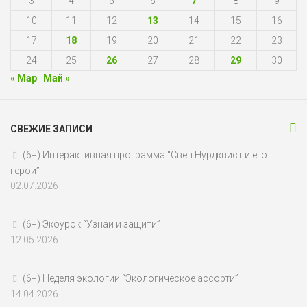
3
4
5
6
7
8
9
10
11
12
13
14
15
16
17
18
19
20
21
22
23
24
25
26
27
28
29
30
« Мар
Май »
СВЕЖИЕ ЗАПИСИ
(6+) Интерактивная программа “Свен Нурдквист и его
герои”
02.07.2026
(6+) Экоурок “Узнай и защити”
12.05.2026
(6+) Неделя экологии “Экологическое ассорти”
14.04.2026