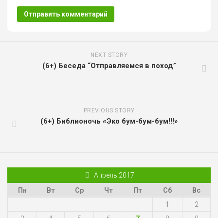
NEXT STORY
(6+) Беседа “Отправляемся в поход”
PREVIOUS STORY
(6+) Библионочь «Эко бум-бум-бум!!!»
Апрель 2017
Пн
Вт
Ср
Чт
Пт
Сб
Вс
1
2