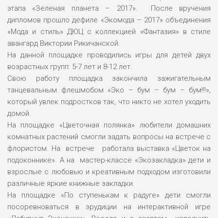
этапа «Зеленая планета – 2017». После вручения
дипломов прошло дефиле «Экомода – 2017» объединения
«Мода и стиль» ДЮЦ с коллекцией «Фантазия» в стиле
авангард Виктории Рикичанской.
На данной площадке проводились игры для детей двух
возрастных групп: 5-7 лет и 8-12 лет.
Свою работу площадка закончила зажигательным
танцевальным флешмобом «Эко – бум – бум – бум!!!»,
который увлек подростков так, что никто не хотел уходить
домой.
На площадке «Цветочная полянка» любители домашних
комнатных растений смогли задать вопросы на встрече с
флористом. На встрече работала выставка «Цветок на
подоконнике». А на мастер-классе «Экозакладка» дети и
взрослые с любовью и креативным подходом изготовили
различные яркие книжные закладки.
На площадке «По ступенькам к радуге» дети смогли
посоревноваться в эрудиции на интерактивной игре