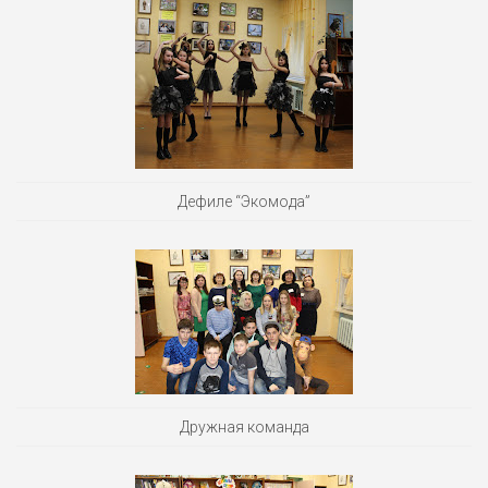
Дефиле “Экомода”
Дружная команда