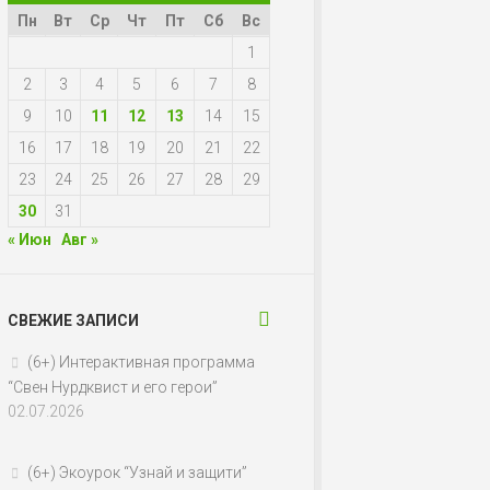
Пн
Вт
Ср
Чт
Пт
Сб
Вс
1
2
3
4
5
6
7
8
9
10
11
12
13
14
15
16
17
18
19
20
21
22
23
24
25
26
27
28
29
30
31
« Июн
Авг »
СВЕЖИЕ ЗАПИСИ
(6+) Интерактивная программа
“Свен Нурдквист и его герои”
02.07.2026
(6+) Экоурок “Узнай и защити”