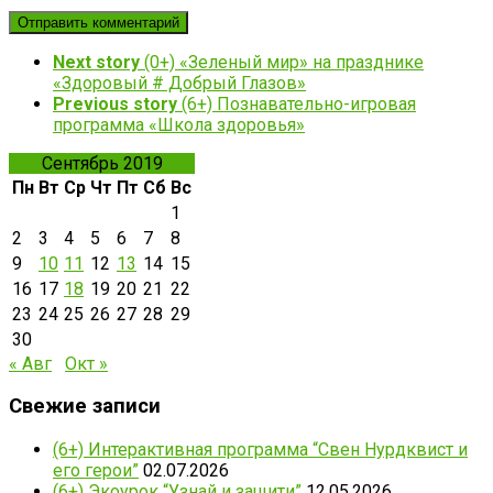
Next story
(0+) «Зеленый мир» на празднике
«Здоровый # Добрый Глазов»
Previous story
(6+) Познавательно-игровая
программа «Школа здоровья»
Сентябрь 2019
Пн
Вт
Ср
Чт
Пт
Сб
Вс
1
2
3
4
5
6
7
8
9
10
11
12
13
14
15
16
17
18
19
20
21
22
23
24
25
26
27
28
29
30
« Авг
Окт »
Свежие записи
(6+) Интерактивная программа “Свен Нурдквист и
его герои”
02.07.2026
(6+) Экоурок “Узнай и защити”
12.05.2026