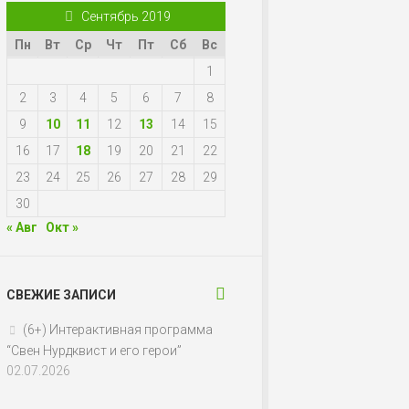
Сентябрь 2019
Пн
Вт
Ср
Чт
Пт
Сб
Вс
1
2
3
4
5
6
7
8
9
10
11
12
13
14
15
16
17
18
19
20
21
22
23
24
25
26
27
28
29
30
« Авг
Окт »
СВЕЖИЕ ЗАПИСИ
(6+) Интерактивная программа
“Свен Нурдквист и его герои”
02.07.2026