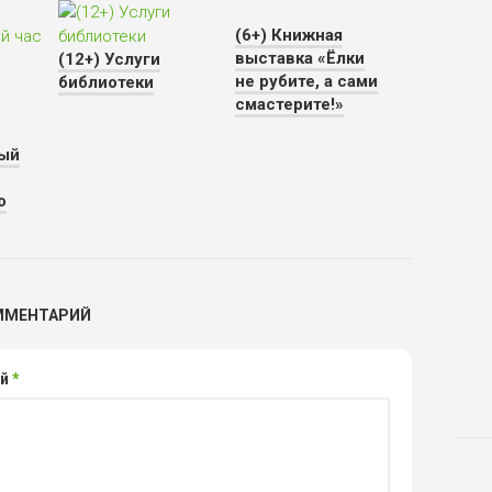
(6+) Книжная
выставка «Ёлки
(12+) Услуги
не рубите, а сами
библиотеки
смастерите!»
ый
о
ММЕНТАРИЙ
ий
*