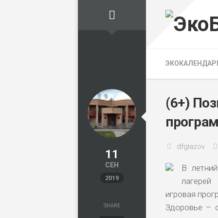
Skip
to
content
ЭКОКАЛЕНДАР
(6+) По
програм
dfglazov
11
СЕН
В летний
2019
лагерей
игровая прог
SHARE
Здоровье – о