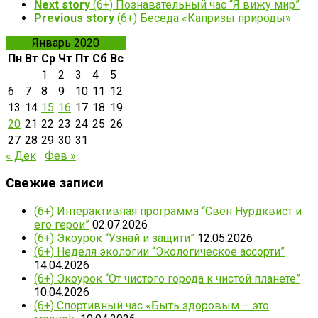
Next story
(6+) Познавательный час “Я вижу мир”
Previous story
(6+) Беседа «Капризы природы»
Январь 2020
Пн
Вт
Ср
Чт
Пт
Сб
Вс
1
2
3
4
5
6
7
8
9
10
11
12
13
14
15
16
17
18
19
20
21
22
23
24
25
26
27
28
29
30
31
« Дек
Фев »
Свежие записи
(6+) Интерактивная программа “Свен Нурдквист и
его герои”
02.07.2026
(6+) Экоурок “Узнай и защити”
12.05.2026
(6+) Неделя экологии “Экологическое ассорти”
14.04.2026
(6+) Экоурок “От чистого города к чистой планете”
10.04.2026
(6+) Спортивный час «Быть здоровым – это