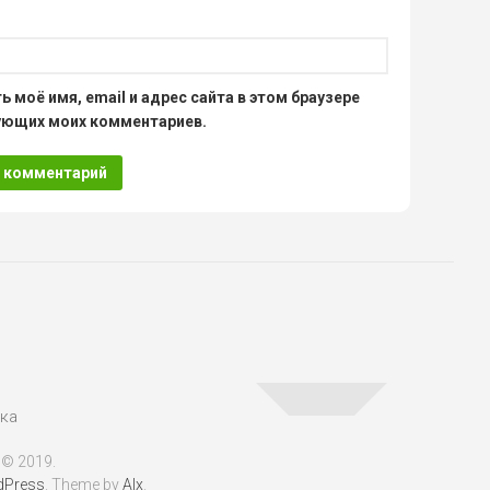
ь моё имя, email и адрес сайта в этом браузере
ующих моих комментариев.
 © 2019.
dPress
. Theme by
Alx
.