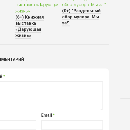
(0+) “Раздельный
сбор мусора. Мы
(6+) Книжная
о
за!”
выставка
«Дарующая
жизнь»
ММЕНТАРИЙ
ий
*
Email
*