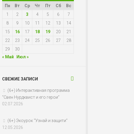
Пн
Вт
Ср
Чт
Пт
Сб
Вс
1
2
3
4
5
6
7
8
9
10
11
12
13
14
15
16
17
18
19
20
21
22
23
24
25
26
27
28
29
30
« Май
Июл »
СВЕЖИЕ ЗАПИСИ
(6+) Интерактивная программа
“Свен Нурдквист и его герои”
02.07.2026
(6+) Экоурок “Узнай и защити”
12.05.2026