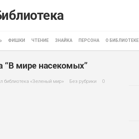
Ь
ФИШКИ
ЧТЕНИЕ
ЗНАЙКА
ПЕРСОНА
О БИБЛИОТЕКЕ
ра “В мире насекомых”
л библиотека «Зеленый мир»
Без рубрики
0