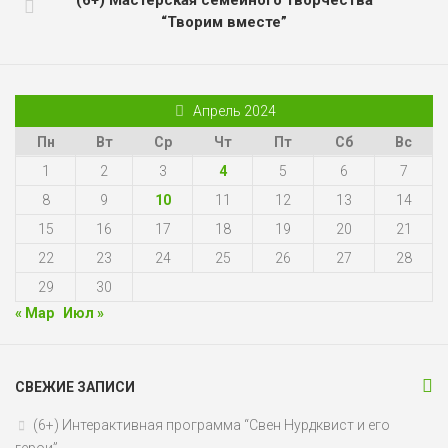
(6+) Мастерская семейного творчества
“Творим вместе”
Апрель 2024
Пн
Вт
Ср
Чт
Пт
Сб
Вс
1
2
3
4
5
6
7
8
9
10
11
12
13
14
15
16
17
18
19
20
21
22
23
24
25
26
27
28
29
30
« Мар
Июл »
СВЕЖИЕ ЗАПИСИ
(6+) Интерактивная программа “Свен Нурдквист и его