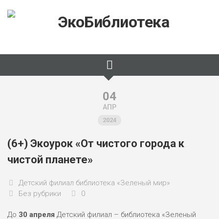
Skip
to
content
04
АПР
2024
(6+) Экоурок «От чистого города к
чистой планете»
Детский филиал библиотека «Зеленый мир»
Без рубрики
0
До
30 апреля
Детский филиал – библиотека «Зеленый