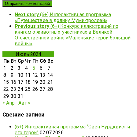
Next story
(6+) Интерактивная программа
«Путешествие в долину Муми-троллей»
Previous story
(6+) Конкурс иллюстраций по
книгам о животных-участниках в Великой
Отечественной войне «Маленькие герои большой
войны»
Июль 2024
Пн
Вт
Ср
Чт
Пт
Сб
Вс
1
2
3
4
5
6
7
8
9
10
11
12
13
14
15
16
17
18
19
20
21
22
23
24
25
26
27
28
29
30
31
« Апр
Авг »
Свежие записи
(6+) Интерактивная программа “Свен Нурдквист и
его герои”
02.07.2026