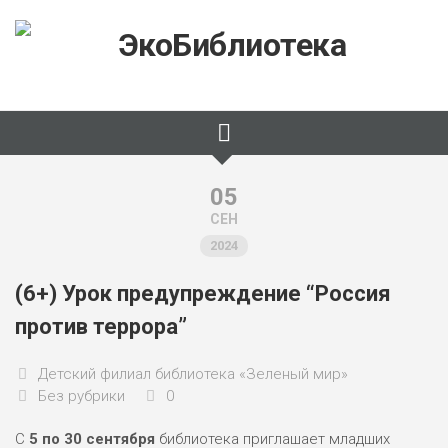
Skip
to
content
05
СЕН
2024
(6+) Урок предупреждение “Россия
против террора”
Детский филиал библиотека «Зеленый мир»
Без рубрики
0
С
5 по 30 сентября
библиотека приглашает младших