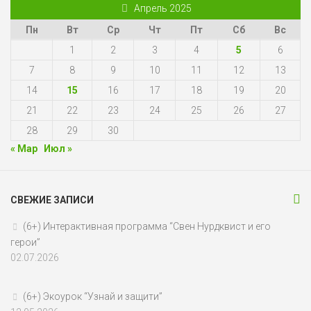
Апрель 2025
Пн
Вт
Ср
Чт
Пт
Сб
Вс
1
2
3
4
5
6
7
8
9
10
11
12
13
14
15
16
17
18
19
20
21
22
23
24
25
26
27
28
29
30
« Мар
Июл »
СВЕЖИЕ ЗАПИСИ
(6+) Интерактивная программа “Свен Нурдквист и его
герои”
02.07.2026
(6+) Экоурок “Узнай и защити”