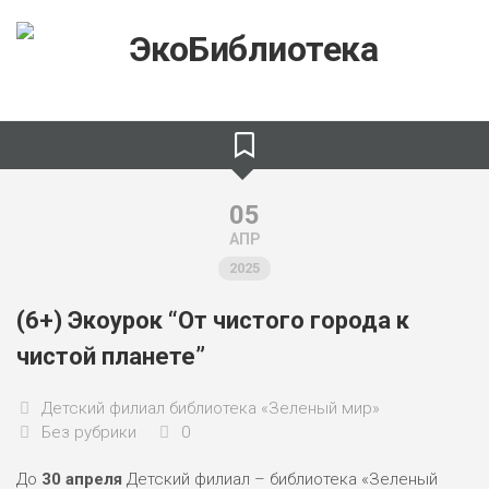
Skip
to
content
05
АПР
2025
(6+) Экоурок “От чистого города к
чистой планете”
Детский филиал библиотека «Зеленый мир»
Без рубрики
0
До
30 апреля
Детский филиал – библиотека «Зеленый