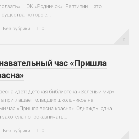
олзать» ШЭК «Родничок». Рептилии – это
существа, которые...
Без рубрики
0
знавательный час «Пришла
расна»
 весна идет! Детская библиотека «Зеленый мир»
та приглашает младших школьников на
ый час «Пришла весна красна». Однажды одна
 захотела попроказничать...
Без рубрики
0