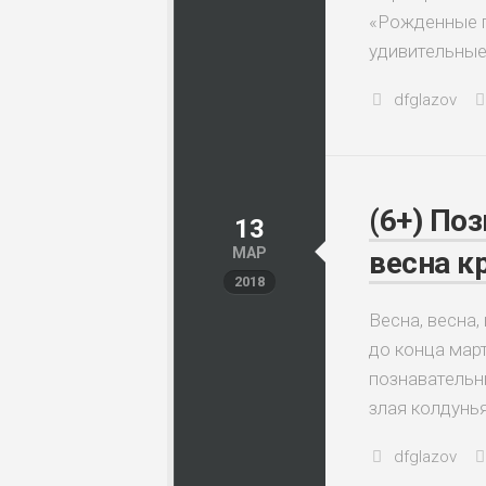
«Рожденные п
удивительные 
dfglazov
(6+) По
13
МАР
весна к
2018
Весна, весна,
до конца мар
познавательн
злая колдунья
dfglazov