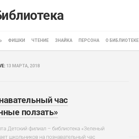
Ь
ФИШКИ
ЧТЕНИЕ
ЗНАЙКА
ПЕРСОНА
О БИБЛИОТЕКЕ
VE:
13 МАРТА, 2018
знавательный час
нные ползать»
арта Детский филиал – библиотека «Зеленый
ает школьников на познавательный час