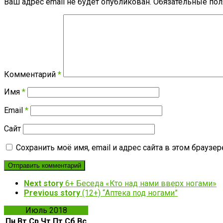
Ваш адрес email не будет опубликован.
Обязательные по
Комментарий
*
Имя
*
Email
*
Сайт
Сохранить моё имя, email и адрес сайта в этом брауз
Next story
6+ Беседа «Кто над нами вверх ногами»
Previous story
(12+) “Аптека под ногами”
Июль 2018
Пн
Вт
Ср
Чт
Пт
Сб
Вс