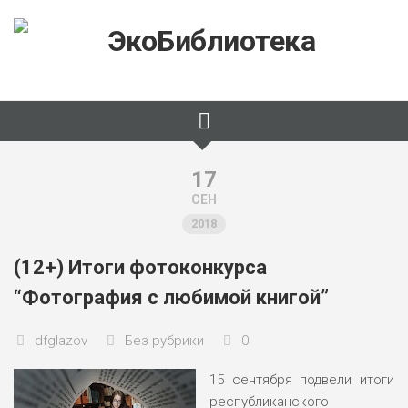
Skip
to
content
17
СЕН
2018
(12+) Итоги фотоконкурса
“Фотография с любимой книгой”
dfglazov
Без рубрики
0
15 сентября подвели
итоги
республиканского