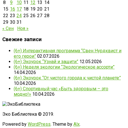
8
9
10
11
12
13
14
15
16
17
18
19
20
21
22
23
24
25
26
27
28
29
30
31
« Сен
Ноя »
Свежие записи
(6+) Интерактивная программа “Свен Нурдквист и
его герои”
02.07.2026
(6+) Экоурок “Узнай и защити”
12.05.2026
(6+) Неделя экологии “Экологическое ассорти”
14.04.2026
(6+) Экоурок “От чистого города к чистой планете”
10.04.2026
(6+) Спортивный час «Быть здоровым – это
модно!»
10.04.2026
Эко Библиотека © 2019.
Powered by
WordPress
. Theme by
Alx
.