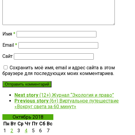
Имя
*
Email
*
Сайт
Сохранить моё имя, email и адрес сайта в этом
браузере для последующих моих комментариев.
Next story
(12+) Журнал “Экология и право”
Previous story
(6+) Виртуальное путешествие
«Вокруг света за 60 минут»
Октябрь 2018
Пн
Вт
Ср
Чт
Пт
Сб
Вс
1
2
3
4
5
6
7