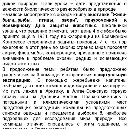
дикой природы. Цель урока – дать представление о
важности биологического разноообразия в природе.
Началось мероприятие с обзора книг у
выставки “Жили-
были…рыбы, птицы, звери”, приуроченной к
Всемирному Дню защиты животных.
Школьники
узнали, что решение отмечать этот день 4 октября было
принято ещё в 1931 году во Флоренции на Всемирном
Конгрессе сторонников защиты природы. И с тех пор
ежегодно в этот день во многих странах мира проходят
акции, флешмобы, конференции, призванные привлечь
внимание к проблеме охраны редких и исчезающих
видов животных.
В продолжение темы ребятам было предложено
разделиться на 3 команды и отправиться
в виртуальную
экспедицию.
С помощью жеребьевки капитаны
выбрали для своих команд индивидуальные маршруты.
Их путь лежал в Арктику, в Алтае-Саянскую горную
страну или на Дальний Восток. Познакомившись с
погодными и климатическими условиями мест
предстоящих экспедиций, команды из предложенных
списков одежды и предметов выбрали 8, наиболее
подходящих для исследования мира природы. Все
команды отлично справились с этим заданием, и