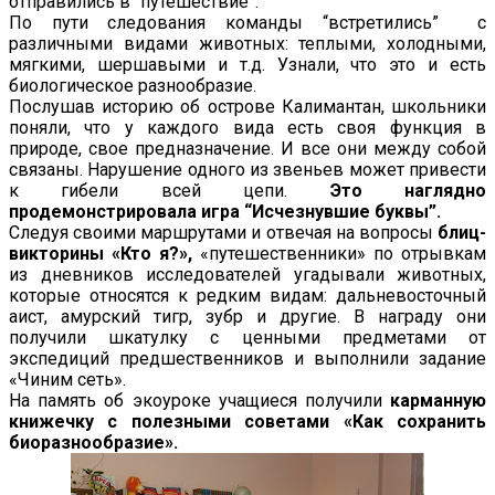
отправились в “путешествие”.
По пути следования команды “встретились” с
различными видами животных: теплыми, холодными,
мягкими, шершавыми и т.д. Узнали, что это и есть
биологическое разнообразие.
Послушав историю об острове Калимантан, школьники
поняли, что у каждого вида есть своя функция в
природе, свое предназначение. И все они между собой
связаны. Нарушение одного из звеньев может привести
к гибели всей цепи.
Это наглядно
продемонстрировала игра “Исчезнувшие буквы”.
Следуя своими маршрутами и отвечая на вопросы
блиц-
викторины «Кто я?»,
«путешественники» по отрывкам
из дневников исследователей угадывали животных,
которые относятся к редким видам: дальневосточный
аист, амурский тигр, зубр и другие. В награду они
получили шкатулку с ценными предметами от
экспедиций предшественников и выполнили задание
«Чиним сеть».
На память об экоуроке учащиеся получили
карманную
книжечку с полезными советами «Как сохранить
биоразнообразие».