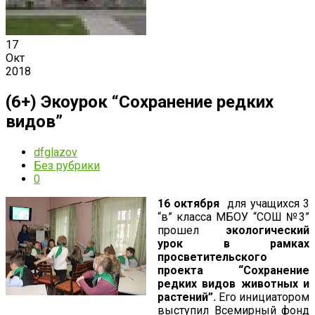
17
Окт
2018
(6+) Экоурок “Сохранение редких
видов”
dfglazov
Без рубрики
0
16 октября
для учащихся 3
“в” класса МБОУ “СОШ №3”
прошел
экологический
урок в рамках
просветительского
проекта “Сохранение
редких видов животных и
растений”.
Его инициатором
выступил Всемирный фонд