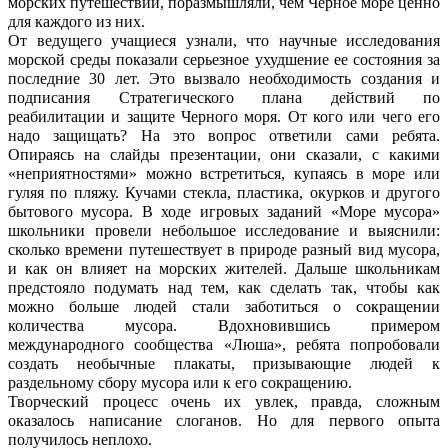
морских путешествий, поразмышляли, чем Черное море ценно
для каждого из них.
От ведущего учащиеся узнали, что научные исследования
морской среды показали серьезное ухудшение ее состояния за
последние 30 лет. Это вызвало необходимость создания и
подписания Стратегического плана действий по
реабилитации и защите Черного моря. От кого или чего его
надо защищать? На это вопрос ответили сами ребята.
Опираясь на слайды презентации, они сказали, с какими
«неприятностями» можно встретиться, купаясь в море или
гуляя по пляжу. Кучами стекла, пластика, окурков и другого
бытового мусора. В ходе игровых заданий «Море мусора»
школьники провели небольшое исследование и выяснили:
сколько времени путешествует в природе разный вид мусора,
и как он влияет на морских жителей. Дальше школьникам
предстояло подумать над тем, как сделать так, чтобы как
можно больше людей стали заботиться о сокращении
количества мусора. Вдохновившись примером
международного сообщества «Люша», ребята попробовали
создать необычные плакаты, призывающие людей к
раздельному сбору мусора или к его сокращению.
Творческий процесс очень их увлек, правда, сложным
оказалось написание слоганов. Но для первого опыта
получилось неплохо.