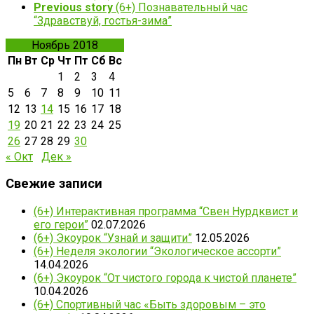
Previous story
(6+) Познавательный час
“Здравствуй, гостья-зима”
Ноябрь 2018
Пн
Вт
Ср
Чт
Пт
Сб
Вс
1
2
3
4
5
6
7
8
9
10
11
12
13
14
15
16
17
18
19
20
21
22
23
24
25
26
27
28
29
30
« Окт
Дек »
Свежие записи
(6+) Интерактивная программа “Свен Нурдквист и
его герои”
02.07.2026
(6+) Экоурок “Узнай и защити”
12.05.2026
(6+) Неделя экологии “Экологическое ассорти”
14.04.2026
(6+) Экоурок “От чистого города к чистой планете”
10.04.2026
(6+) Спортивный час «Быть здоровым – это