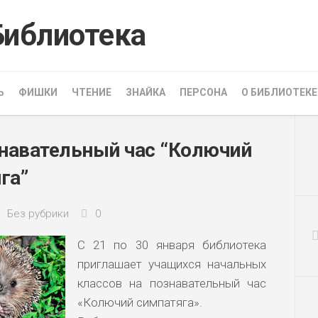
Ь
ФИШКИ
ЧТЕНИЕ
ЗНАЙКА
ПЕРСОНА
О БИБЛИОТЕКЕ
знавательный час “Колючий
га”
Без рубрики
0
С 21 по 30 января библиотека
приглашает учащихся начальных
классов на
познавательный час
«Колючий симпатяга».