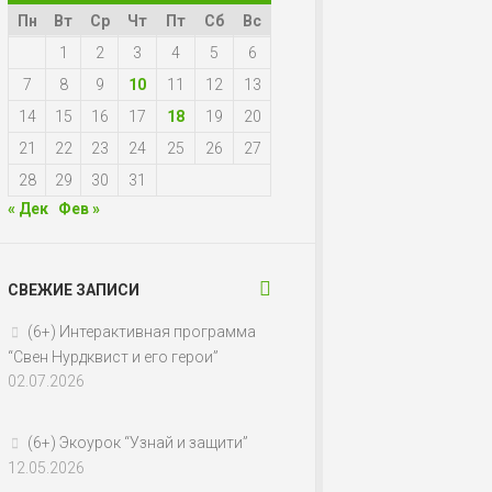
Пн
Вт
Ср
Чт
Пт
Сб
Вс
1
2
3
4
5
6
7
8
9
10
11
12
13
14
15
16
17
18
19
20
21
22
23
24
25
26
27
28
29
30
31
« Дек
Фев »
СВЕЖИЕ ЗАПИСИ
(6+) Интерактивная программа
“Свен Нурдквист и его герои”
02.07.2026
(6+) Экоурок “Узнай и защити”
12.05.2026