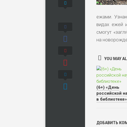
ежами. Узнаю
видах ежей и
смогут «загл
на новорожде
YOU MAY ALS
(6+) «День
российской н
в библиотеке»
ДОБАВИТЬ КО