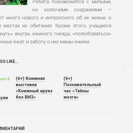
Ребята познакомятся с милыми,
но колючими созданиями –
т много нового и интересного об их жизни, о
 местах их обитания. Кроме этого, учащиеся
януть» внутрь ежиного гнезда, «полюбоваться»
нных ежат и заботу о них мамы-ежихи.
O LIKE...
(6+) Книжная
(6+)
выставка
Познавательный
«Книжный круиз
час «Тайны
без ВИЗ»
мозга»
ауки
ММЕНТАРИЙ