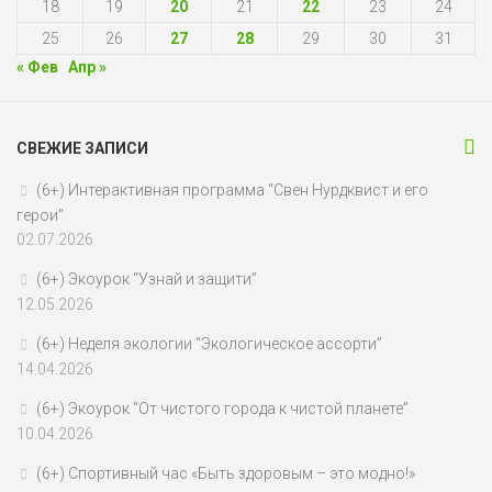
18
19
20
21
22
23
24
25
26
27
28
29
30
31
« Фев
Апр »
СВЕЖИЕ ЗАПИСИ
(6+) Интерактивная программа “Свен Нурдквист и его
герои”
02.07.2026
(6+) Экоурок “Узнай и защити”
12.05.2026
(6+) Неделя экологии “Экологическое ассорти”
14.04.2026
(6+) Экоурок “От чистого города к чистой планете”
10.04.2026
(6+) Спортивный час «Быть здоровым – это модно!»