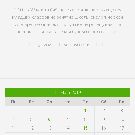
С 20 по 22 марта библиотека приглашает учащихся
младших классов на занятие Школы экологической
культуры «Родничок» – «Лучшие ныряльщики». На
познавательном часе мы будем беседовать о...
dfglazov
Без рубрики
0
Март 2019
Пн
Вт
Ср
Чт
Пт
Сб
Вс
1
2
3
4
5
6
7
8
9
10
11
12
13
14
15
16
17