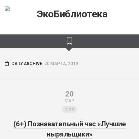
Skip
to
content
DAILY ARCHIVE:
20 МАРТА, 2019
20
МАР
2019
(6+) Познавательный час «Лучшие
ныряльщики»