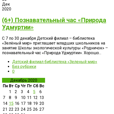
Дек
2020
(6+) Познавательный час «Природа
Удмуртии»
С 7 по 30 декабря Детский филиал – библиотека
«Зелёный мир» приглашает младших школьников на
занятие Школы экологической культуры «Родничок» –
познавательный час «Природа Удмуртии». Хорошо...
Детский филиал библиотека «Зеленый мир»
Без рубрики
0
Декабрь 2020
Пн
Вт
Ср
Чт
Пт
Сб
Вс
1
2
3
4
5
6
7
8
9
10
11
12
13
14
15
16
17
18
19
20
21
22
23
24
25
26
27