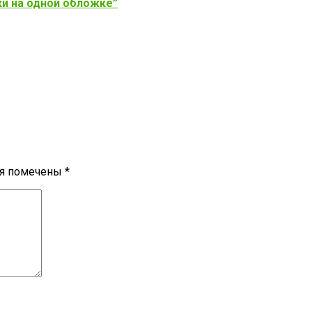
ки на одной обложке”
ля помечены
*