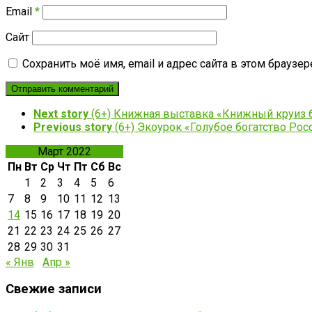
Email
*
Сайт
Сохранить моё имя, email и адрес сайта в этом брауз
Next story
(6+) Книжная выставка «Книжный круиз 
Previous story
(6+) Экоурок «Голубое богатство Рос
Март 2022
Пн
Вт
Ср
Чт
Пт
Сб
Вс
1
2
3
4
5
6
7
8
9
10
11
12
13
14
15
16
17
18
19
20
21
22
23
24
25
26
27
28
29
30
31
« Янв
Апр »
Свежие записи