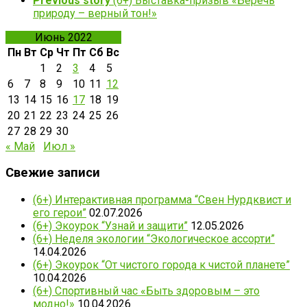
Previous story
(6+) Выставка-призыв «Беречь
природу – верный тон!»
Июнь 2022
Пн
Вт
Ср
Чт
Пт
Сб
Вс
1
2
3
4
5
6
7
8
9
10
11
12
13
14
15
16
17
18
19
20
21
22
23
24
25
26
27
28
29
30
« Май
Июл »
Свежие записи
(6+) Интерактивная программа “Свен Нурдквист и
его герои”
02.07.2026
(6+) Экоурок “Узнай и защити”
12.05.2026
(6+) Неделя экологии “Экологическое ассорти”
14.04.2026
(6+) Экоурок “От чистого города к чистой планете”
10.04.2026
(6+) Спортивный час «Быть здоровым – это
модно!»
10.04.2026