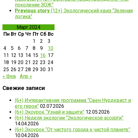
поколение ЗОЖ”
Previous story
(12+) Экологический квиз “Зеленая
логика”
Март 2024
Пн
Вт
Ср
Чт
Пт
Сб
Вс
1
2
3
4
5
6
7
8
9
10
11
12
13
14
15
16
17
18
19
20
21
22
23
24
25
26
27
28
29
30
31
« Фев
Апр »
Свежие записи
(6+) Интерактивная программа “Свен Нурдквист и
его герои”
02.07.2026
(6+) Экоурок “Узнай и защити”
12.05.2026
(6+) Неделя экологии “Экологическое ассорти”
14.04.2026
(6+) Экоурок “От чистого города к чистой планете”
10.04.2026