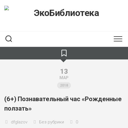
Skip
to
content
13
МАР
2018
(6+) Познавательный час «Рожденные
ползать»
dfglazov
Без рубрики
0